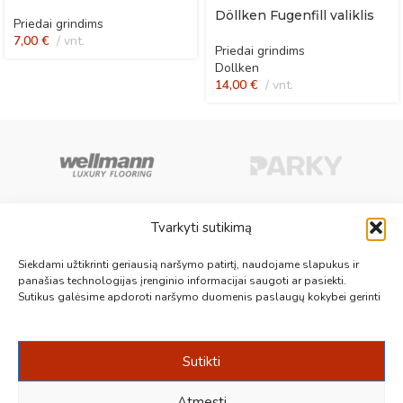
Döllken Fugenfill valiklis
Priedai grindims
7,00
€
vnt.
Priedai grindims
Dollken
14,00
€
vnt.
Tvarkyti sutikimą
Aukščiausios kokybės medinės, laminuotos, vinilinės grindys, paklotai,
Siekdami užtikrinti geriausią naršymo patirtį, naudojame slapukus ir
kiliminės plytelės, grindjuostės ir kt. originalios bei kokybiškos prekės
panašias technologijas įrenginio informacijai saugoti ar pasiekti.
Sutikus galėsime apdoroti naršymo duomenis paslaugų kokybei gerinti
jūsų grindims.
Vilnius, Kaunas, Klaipėda, Kėdainiai, Panevėžys, Šiauliai, Utena
+370 687 19789
info@1000grindu.lt
Sutikti
NAUJAUSI PATARIMAI
Atmesti