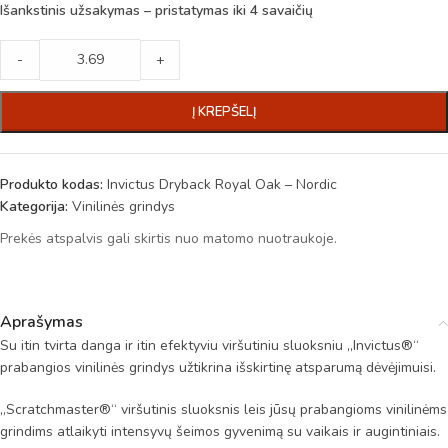
Išankstinis užsakymas – pristatymas iki 4 savaičių
-
+
Į KREPŠELĮ
Produkto kodas:
Invictus Dryback Royal Oak – Nordic
Kategorija:
Vinilinės grindys
Prekės atspalvis gali skirtis nuo matomo nuotraukoje.
Aprašymas
Su itin tvirta danga ir itin efektyviu viršutiniu sluoksniu „Invictus®“
prabangios vinilinės grindys užtikrina išskirtinę atsparumą dėvėjimuisi.
„Scratchmaster®“ viršutinis sluoksnis leis jūsų prabangioms vinilinėms
grindims atlaikyti intensyvų šeimos gyvenimą su vaikais ir augintiniais.