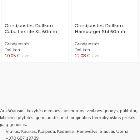
Grindjuostės Dollken
Grindjuostės Dollken
Cubu flex life XL 60mm
Hamburger Stil 60mm
Grindjuostės
Grindjuostės
Dollken
Dollken
10,05
€
vnt.
12,08
€
vnt.
Aukščiausios kokybės medinės, laminuotos, vinilinės grindys, paklotai,
kiliminės plytelės, grindjuostės ir kt. originalios bei kokybiškos prekės
jūsų grindims.
Vilnius, Kaunas, Klaipėda, Kėdainiai, Panevėžys, Šiauliai, Utena
+370 687 19789