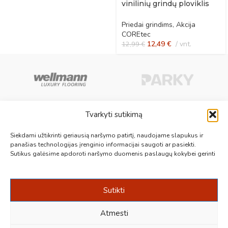
vinilinių grindų ploviklis
po remonto
Priedai grindims
,
Akcija
COREtec
12,49
€
vnt.
12,99
€
Tvarkyti sutikimą
Aukščiausios kokybės medinės, laminuotos, vinilinės grindys, paklotai,
Siekdami užtikrinti geriausią naršymo patirtį, naudojame slapukus ir
kiliminės plytelės, grindjuostės ir kt. originalios bei kokybiškos prekės
panašias technologijas įrenginio informacijai saugoti ar pasiekti.
Sutikus galėsime apdoroti naršymo duomenis paslaugų kokybei gerinti
jūsų grindims.
Vilnius, Kaunas, Klaipėda, Kėdainiai, Panevėžys, Šiauliai, Utena
+370 687 19789
info@1000grindu.lt
Sutikti
NAUJAUSI PATARIMAI
Atmesti