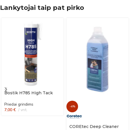
Lankytojai taip pat pirko
Bostik H785 High Tack
Priedai grindims
-4%
7,00
€
vnt.
COREtec Deep Cleaner