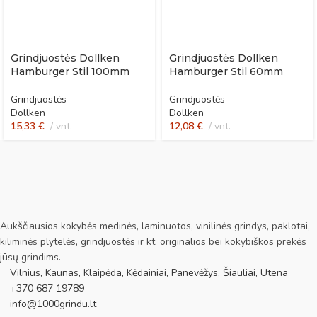
Grindjuostės Dollken
Grindjuostės Dollken
Hamburger Stil 100mm
Hamburger Stil 60mm
Grindjuostės
Grindjuostės
Dollken
Dollken
15,33
€
vnt.
12,08
€
vnt.
Aukščiausios kokybės medinės, laminuotos, vinilinės grindys, paklotai,
kiliminės plytelės, grindjuostės ir kt. originalios bei kokybiškos prekės
jūsų grindims.
Vilnius, Kaunas, Klaipėda, Kėdainiai, Panevėžys, Šiauliai, Utena
+370 687 19789
info@1000grindu.lt