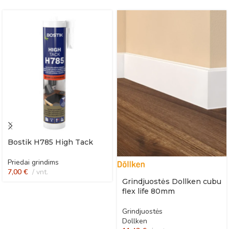
Bostik H785 High Tack
Priedai grindims
7,00
€
vnt.
Grindjuostės Dollken cubu
flex life 80mm
Grindjuostės
Dollken