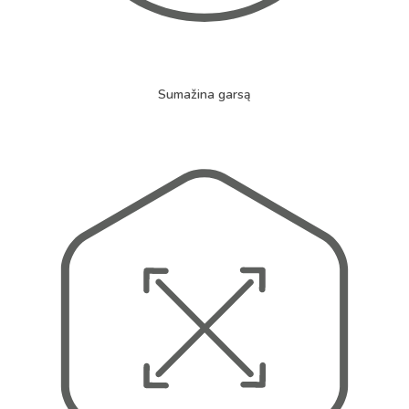
Sumažina garsą