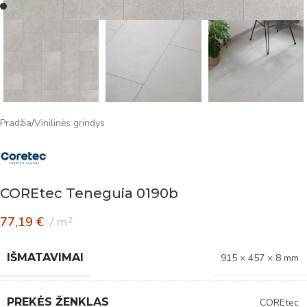
Pradžia
/
Vinilinės grindys
COREtec Teneguia 0190b
77,19
€
m²
IŠMATAVIMAI
915 × 457 × 8 mm
PREKĖS ŽENKLAS
COREtec