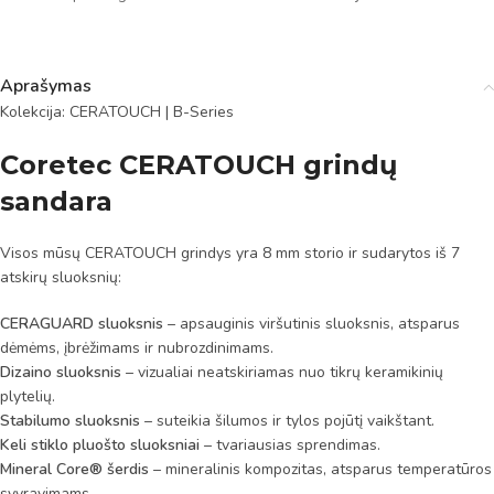
Aprašymas
Kolekcija: CERATOUCH | B-Series
Coretec CERATOUCH grindų
sandara
Visos mūsų CERATOUCH grindys yra 8 mm storio ir sudarytos iš 7
atskirų sluoksnių:
CERAGUARD sluoksnis
– apsauginis viršutinis sluoksnis, atsparus
dėmėms, įbrėžimams ir nubrozdinimams.
Dizaino sluoksnis
– vizualiai neatskiriamas nuo tikrų keramikinių
plytelių.
Stabilumo sluoksnis
– suteikia šilumos ir tylos pojūtį vaikštant.
Keli stiklo pluošto sluoksniai
– tvariausias sprendimas.
Mineral Core® šerdis
– mineralinis kompozitas, atsparus temperatūros
svyravimams.