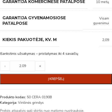
GARANTIJA KOMERCINĖSE PATALPOSE
10 metų
GARANTIJA GYVENAMOSIOSE
Visam
gyvenimui
PATALPOSE
KIEKIS PAKUOTĖJE, KV. M
2,09
Išankstinis užsakymas – pristatymas iki 4 savaičių
-
+
Į KREPŠELĮ
Produkto kodas:
50 CERA 0190B
Kategorija:
Vinilinės grindys
Prekės atspalvis gali skirtis nuo matomo nuotraukoje.