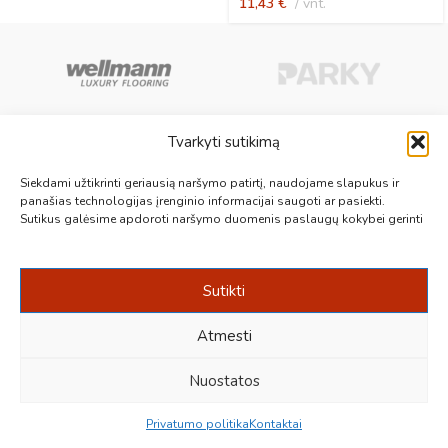
11,43
€
vnt.
Tvarkyti sutikimą
Aukščiausios kokybės medinės, laminuotos, vinilinės grindys, paklotai,
Siekdami užtikrinti geriausią naršymo patirtį, naudojame slapukus ir
kiliminės plytelės, grindjuostės ir kt. originalios bei kokybiškos prekės
panašias technologijas įrenginio informacijai saugoti ar pasiekti.
Sutikus galėsime apdoroti naršymo duomenis paslaugų kokybei gerinti
jūsų grindims.
Vilnius, Kaunas, Klaipėda, Kėdainiai, Panevėžys, Šiauliai, Utena
+370 687 19789
info@1000grindu.lt
Sutikti
NAUJAUSI PATARIMAI
Atmesti
INFORMACIJA
Nuostatos
Sukūrė:
kraftinis.lt
Privatumo politika
Kontaktai