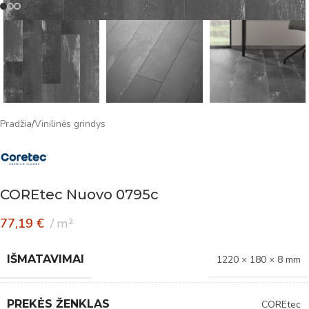
Pradžia
/
Vinilinės grindys
COREtec Nuovo 0795c
77,19
€
m²
IŠMATAVIMAI
1220 × 180 × 8 mm
PREKĖS ŽENKLAS
COREtec