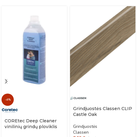
-4%
Grindjuostės Classen CLIP
Castle Oak
COREtec Deep Cleaner
Grindjuostės
vinilinių grindų ploviklis
Classen
po remonto