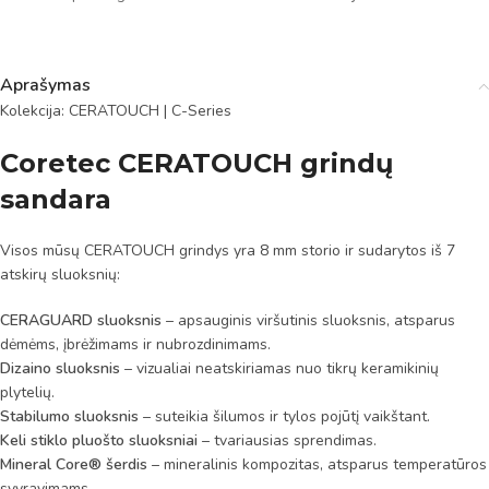
Aprašymas
Kolekcija: CERATOUCH | C-Series
Coretec CERATOUCH grindų
sandara
Visos mūsų CERATOUCH grindys yra 8 mm storio ir sudarytos iš 7
atskirų sluoksnių:
CERAGUARD sluoksnis
– apsauginis viršutinis sluoksnis, atsparus
dėmėms, įbrėžimams ir nubrozdinimams.
Dizaino sluoksnis
– vizualiai neatskiriamas nuo tikrų keramikinių
plytelių.
Stabilumo sluoksnis
– suteikia šilumos ir tylos pojūtį vaikštant.
Keli stiklo pluošto sluoksniai
– tvariausias sprendimas.
Mineral Core® šerdis
– mineralinis kompozitas, atsparus temperatūros
svyravimams.