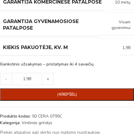
GARANTIJA KOMERCINĖSE PATALPOSE
10 metų
GARANTIJA GYVENAMOSIOSE
Visam
gyvenimui
PATALPOSE
KIEKIS PAKUOTĖJE, KV. M
1,98
Išankstinis užsakymas – pristatymas iki 4 savaičių
-
+
Į KREPŠELĮ
Produkto kodas:
50 CERA 0795C
Kategorija:
Vinilinės grindys
Prekės atspalvis gali skirtis nuo matomo nuotraukoje.