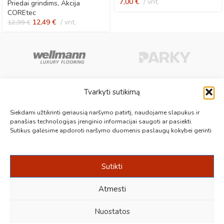
7,00
€
vnt.
Priedai grindims
,
Akcija
COREtec
12,49
€
vnt.
12,99
€
Tvarkyti sutikimą
Aukščiausios kokybės medinės, laminuotos, vinilinės grindys, paklotai,
Siekdami užtikrinti geriausią naršymo patirtį, naudojame slapukus ir
kiliminės plytelės, grindjuostės ir kt. originalios bei kokybiškos prekės
panašias technologijas įrenginio informacijai saugoti ar pasiekti.
Sutikus galėsime apdoroti naršymo duomenis paslaugų kokybei gerinti
jūsų grindims.
Vilnius, Kaunas, Klaipėda, Kėdainiai, Panevėžys, Šiauliai, Utena
+370 687 19789
info@1000grindu.lt
Sutikti
NAUJAUSI PATARIMAI
Atmesti
INFORMACIJA
Nuostatos
Sukūrė:
kraftinis.lt