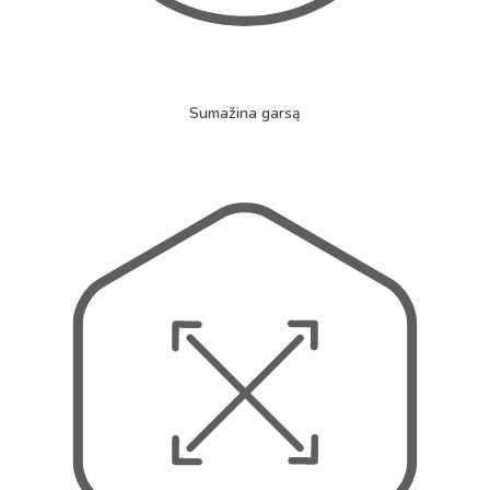
Sumažina garsą