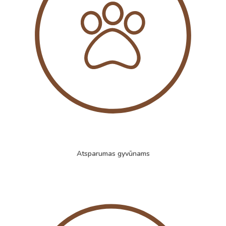
Atsparumas gyvūnams