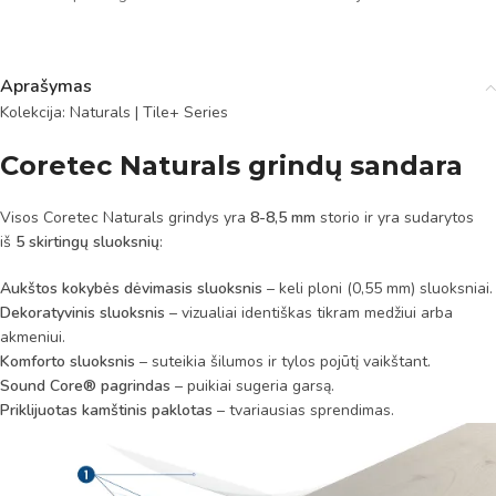
Aprašymas
Kolekcija: Naturals | Tile+ Series
Coretec Naturals grindų sandara
Visos Coretec Naturals grindys yra
8-8,5 mm
storio ir yra sudarytos
iš
5 skirtingų sluoksnių
:
Aukštos kokybės dėvimasis sluoksnis
– keli ploni (0,55 mm) sluoksniai.
Dekoratyvinis sluoksnis
– vizualiai identiškas tikram medžiui arba
akmeniui.
Komforto sluoksnis
– suteikia šilumos ir tylos pojūtį vaikštant.
Sound Core® pagrindas
– puikiai sugeria garsą.
Priklijuotas kamštinis paklotas
– tvariausias sprendimas.