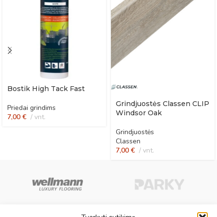
Bostik High Tack Fast
Grindjuostės Classen CLIP
Priedai grindims
Windsor Oak
7,00
€
vnt.
Grindjuostės
Classen
7,00
€
vnt.