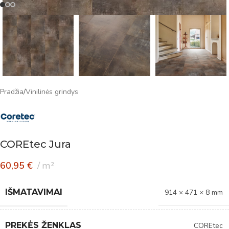
Pradžia
/
Vinilinės grindys
COREtec Jura
60,95
€
m²
IŠMATAVIMAI
914 × 471 × 8 mm
PREKĖS ŽENKLAS
COREtec