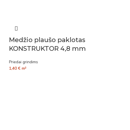
Medžio plaušo paklotas
KONSTRUKTOR 4,8 mm
Priedai grindims
1,40
€
m²