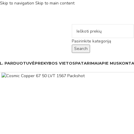
Skip to navigation
Skip to main content
Pasirinkite kategoriją
Search
L. PARDUOTUVĖ
PREKYBOS VIETOS
PATARIMAI
APIE MUS
KONTA