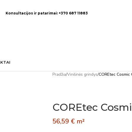
Konsultacijos ir patarimai: +370 687 11883
KTAI
Pradžia
/
Vinilinės grindys
/
COREtec Cosmic 
COREtec Cosmi
56,59
€
m²