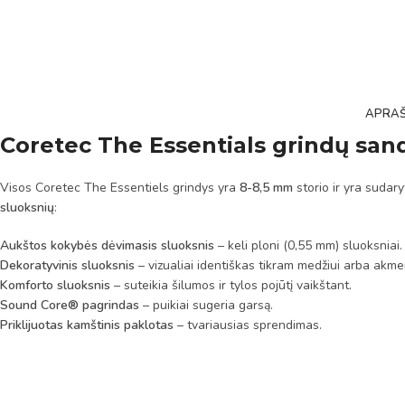
APRA
Coretec The Essentials grindų san
Visos Coretec The Essentiels grindys yra
8-8,5 mm
storio ir yra sudar
sluoksnių
:
Aukštos kokybės dėvimasis sluoksnis
– keli ploni (0,55 mm) sluoksniai.
Dekoratyvinis sluoksnis
– vizualiai identiškas tikram medžiui arba akmen
Komforto sluoksnis
– suteikia šilumos ir tylos pojūtį vaikštant.
Sound Core® pagrindas
– puikiai sugeria garsą.
Priklijuotas kamštinis paklotas
– tvariausias sprendimas.