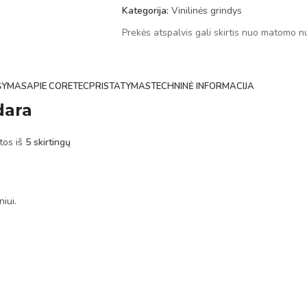
Kategorija:
Vinilinės grindys
Prekės atspalvis gali skirtis nuo matomo n
ŠYMAS
APIE CORETEC
PRISTATYMAS
TECHNINĖ INFORMACIJA
dara
ytos iš
5 skirtingų
iui.