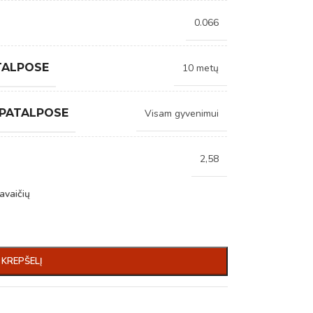
0.066
TALPOSE
10 metų
 PATALPOSE
Visam gyvenimui
2,58
avaičių
Į KREPŠELĮ