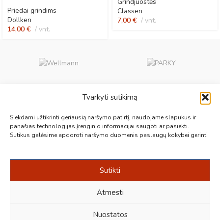
Grindjuostės
Priedai grindims
Classen
Dollken
7,00
€
vnt.
14,00
€
vnt.
Tvarkyti sutikimą
Aukščiausios kokybės medinės, laminuotos, vinilinės grindys, paklotai,
Siekdami užtikrinti geriausią naršymo patirtį, naudojame slapukus ir
kiliminės plytelės, grindjuostės ir kt. originalios bei kokybiškos prekės
panašias technologijas įrenginio informacijai saugoti ar pasiekti.
Sutikus galėsime apdoroti naršymo duomenis paslaugų kokybei gerinti
jūsų grindims.
Vilnius, Kaunas, Klaipėda, Kėdainiai, Panevėžys, Šiauliai, Utena
+370 687 19789
info@1000grindu.lt
Sutikti
NAUJAUSI PATARIMAI
Atmesti
INFORMACIJA
Nuostatos