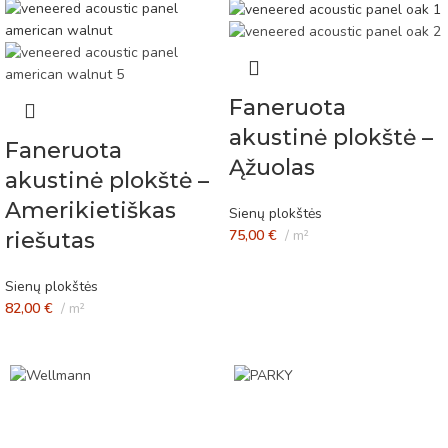
Faneruota
akustinė plokštė –
Faneruota
Ąžuolas
akustinė plokštė –
Amerikietiškas
Sienų plokštės
75,00
€
m²
riešutas
Sienų plokštės
82,00
€
m²