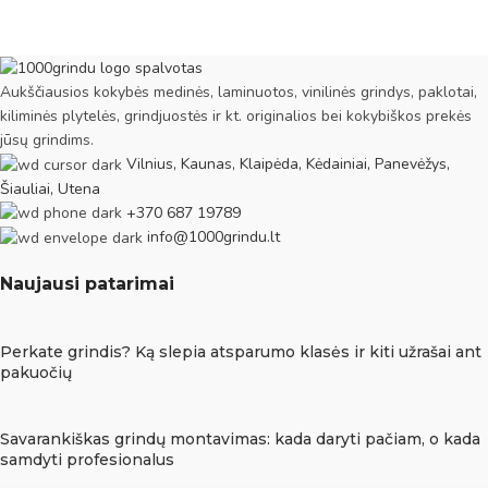
Aukščiausios kokybės medinės, laminuotos, vinilinės grindys, paklotai,
kiliminės plytelės, grindjuostės ir kt. originalios bei kokybiškos prekės
jūsų grindims.
Vilnius, Kaunas, Klaipėda, Kėdainiai, Panevėžys,
Šiauliai, Utena
+370 687 19789
info@1000grindu.lt
Naujausi patarimai
Perkate grindis? Ką slepia atsparumo klasės ir kiti užrašai ant
pakuočių
Savarankiškas grindų montavimas: kada daryti pačiam, o kada
samdyti profesionalus