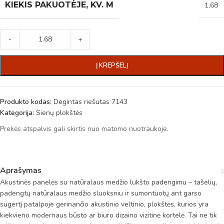
KIEKIS PAKUOTĖJE, KV. M
1,68
-
+
Į KREPŠELĮ
Produkto kodas:
Degintas riešutas 7143
Kategorija:
Sienų plokštės
Prekės atspalvis gali skirtis nuo matomo nuotraukoje.
Aprašymas
Akustinės panelės su natūralaus medžio lukšto padengimu – tašelių,
padengtų natūralaus medžio sluoksniu ir sumontuotų ant garso
sugertį patalpoje gerinančio akustinio veltinio, plokštės, kurios yra
kiekvieno modernaus būsto ar biuro dizaino vizitinė kortelė. Tai ne tik