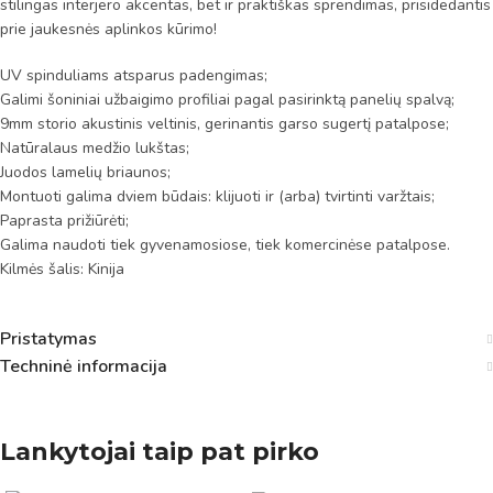
stilingas interjero akcentas, bet ir praktiškas sprendimas, prisidedantis
prie jaukesnės aplinkos kūrimo!
UV spinduliams atsparus padengimas;
Galimi šoniniai užbaigimo profiliai pagal pasirinktą panelių spalvą;
9mm storio akustinis veltinis, gerinantis garso sugertį patalpose;
Natūralaus medžio lukštas;
Juodos lamelių briaunos;
Montuoti galima dviem būdais: klijuoti ir (arba) tvirtinti varžtais;
Paprasta prižiūrėti;
Galima naudoti tiek gyvenamosiose, tiek komercinėse patalpose.
Kilmės šalis: Kinija
Pristatymas
Techninė informacija
Lankytojai taip pat pirko