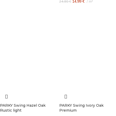
14,99
€
m²
24,80
€
PARKY Swing Hazel Oak
PARKY Swing Ivory Oak
Rustic light
Premium