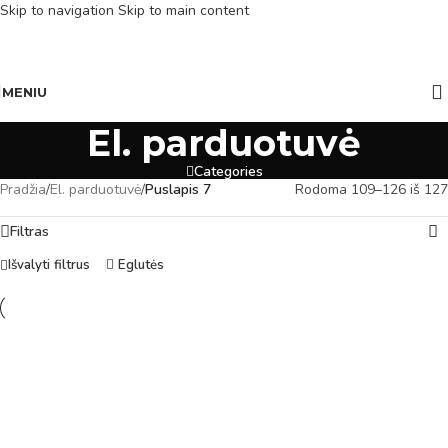
Skip to navigation
Skip to main content
MENIU
El. parduotuvė
Categories
Pradžia
/
El. parduotuvė
/
Puslapis 7
Rodoma 109–126 iš 127
Filtras
Išvalyti filtrus
Eglutės