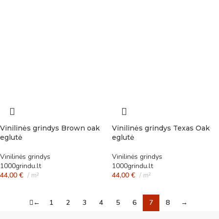
Vinilinės grindys Brown oak
Vinilinės grindys Texas Oak
eglutė
eglutė
Vinilinės grindys
Vinilinės grindys
1000grindu.lt
1000grindu.lt
44,00
€
m²
44,00
€
m²
←
1
2
3
4
5
6
7
8
→