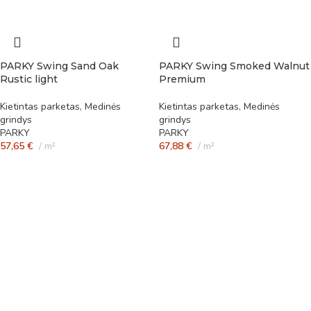
PARKY Swing Sand Oak
PARKY Swing Smoked Walnut
Rustic light
Premium
Kietintas parketas
,
Medinės
Kietintas parketas
,
Medinės
grindys
grindys
PARKY
PARKY
57,65
€
m²
67,88
€
m²