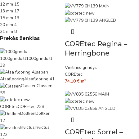
12 mm
15
13 mm
17
15 mm
13
20 mm
4
21 mm
8
Prekės ženklas
COREtec Regina –
Herringbone
1000grindu.lt
1000grindu.lt
39
Vinilinės grindys
COREtec
Alsaflooring
Alsaflooring
41
74,10
€
m²
Classen
Classen
55
COREtec
COREtec
238
Dollken
Dollken
12
Invictus
Invictus
COREtec Sorrel –
122