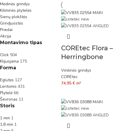
Medinės grindys
Kiliminės plytelės
Sienų plokštės
Grindjuostės
Priedai
Akcija
Montavimo tipas
COREtec Flora –
Click
504
Herringbone
Klijuojama
175
Forma
Vinilinės grindys
COREtec
Eglutės
127
74,95
€
m²
Lentomis
431
Plytelė
66
Ševronas
11
Storis
1 mm
1
1,8 mm
1
2 mm
5