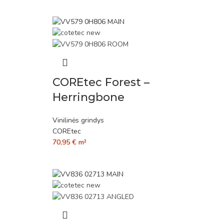
COREtec Forest –
Herringbone
Vinilinės grindys
COREtec
70,95
€
m²