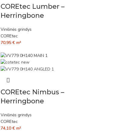
COREtec Lumber –
Herringbone
Vinilinės grindys
COREtec
70,95
€
m²
COREtec Nimbus –
Herringbone
Vinilinės grindys
COREtec
74,10
€
m²