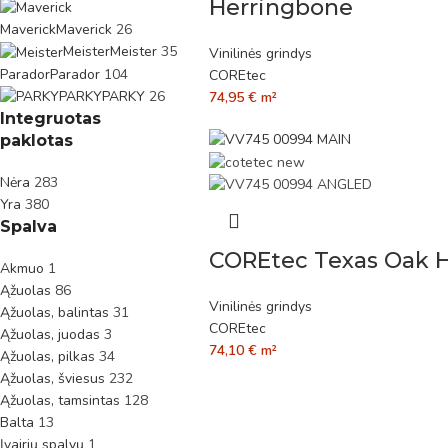
Herringbone
Maverick
Maverick
26
Meister
Meister
35
Vinilinės grindys
Parador
Parador
104
COREtec
PARKY
PARKY
26
74,95
€
m²
Integruotas
paklotas
Nėra
283
Yra
380
Spalva
COREtec Texas Oak H
Akmuo
1
Ąžuolas
86
Vinilinės grindys
Ąžuolas, balintas
31
COREtec
Ąžuolas, juodas
3
74,10
€
m²
Ąžuolas, pilkas
34
Ąžuolas, šviesus
232
Ąžuolas, tamsintas
128
Balta
13
Įvairių spalvų
1