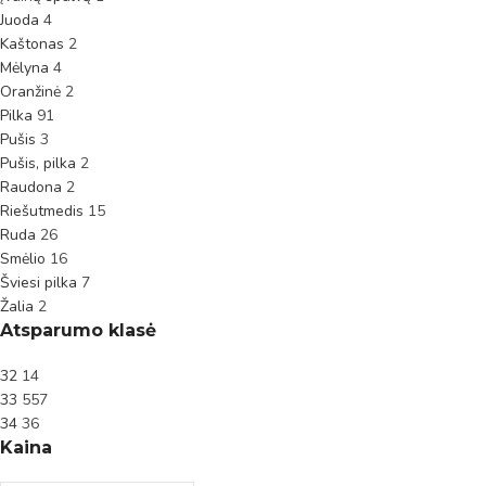
Juoda
4
Kaštonas
2
Mėlyna
4
Oranžinė
2
Pilka
91
Pušis
3
Pušis, pilka
2
Raudona
2
Riešutmedis
15
Ruda
26
Smėlio
16
Šviesi pilka
7
Žalia
2
Atsparumo klasė
32
14
33
557
34
36
Kaina