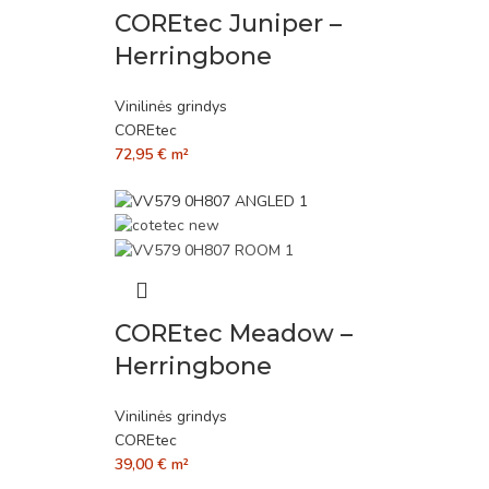
COREtec Juniper –
Herringbone
Vinilinės grindys
COREtec
72,95
€
m²
COREtec Meadow –
Herringbone
Vinilinės grindys
COREtec
39,00
€
m²