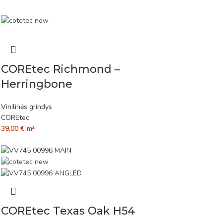
COREtec Richmond –
Herringbone
Vinilinės grindys
COREtec
39,00
€
m²
COREtec Texas Oak H54