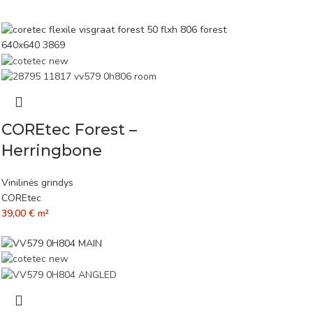
COREtec Forest –
Herringbone
Vinilinės grindys
COREtec
39,00
€
m²