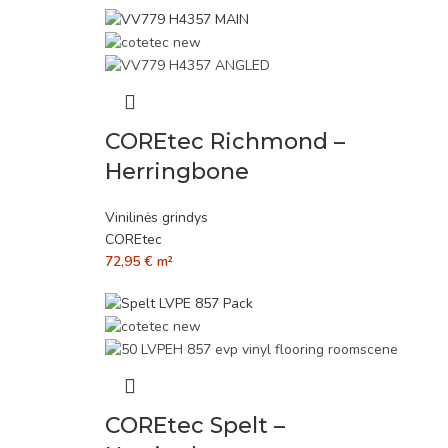
COREtec Richmond –
Herringbone
Vinilinės grindys
COREtec
72,95
€
m²
COREtec Spelt –