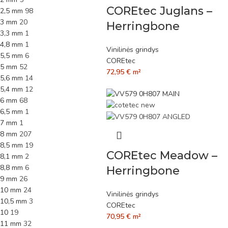
COREtec Juglans –
2,5 mm
98
3 mm
20
Herringbone
3,3 mm
1
4,8 mm
1
Vinilinės grindys
5,5 mm
6
COREtec
5 mm
52
72,95
€
m²
5,6 mm
14
5,4 mm
12
6 mm
68
6,5 mm
1
7 mm
1
8 mm
207
8,5 mm
19
COREtec Meadow –
8,1 mm
2
8,8 mm
6
Herringbone
9 mm
26
10 mm
24
Vinilinės grindys
10,5 mm
3
COREtec
10
19
70,95
€
m²
11 mm
32