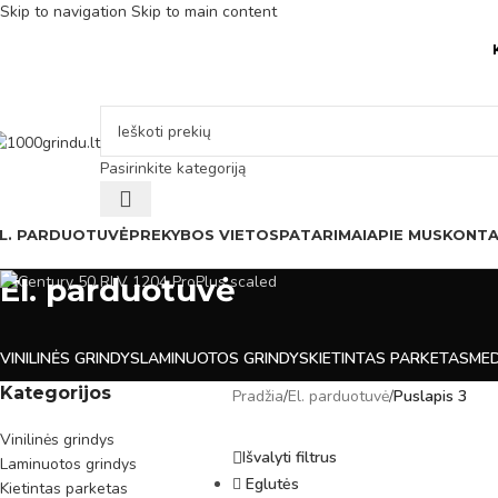
Skip to navigation
Skip to main content
Pasirinkite kategoriją
L. PARDUOTUVĖ
PREKYBOS VIETOS
PATARIMAI
APIE MUS
KONTA
El. parduotuvė
VINILINĖS GRINDYS
LAMINUOTOS GRINDYS
KIETINTAS PARKETAS
MED
Kategorijos
Pradžia
/
El. parduotuvė
/
Puslapis 3
Vinilinės grindys
Išvalyti filtrus
Laminuotos grindys
Eglutės
Kietintas parketas