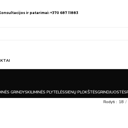
Konsultacijos ir patarimai: +370 687 11883
KTAI
INĖS GRINDYS
KILIMINĖS PLYTELĖS
SIENŲ PLOKŠTĖS
GRINDJUOSTĖS
Rodyti
18