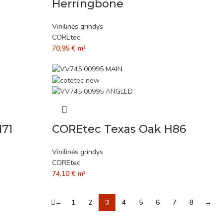
Herringbone
Vinilinės grindys
COREtec
70,95
€
m²
71
COREtec Texas Oak H86
Vinilinės grindys
COREtec
74,10
€
m²
←
1
2
3
4
5
6
7
8
→